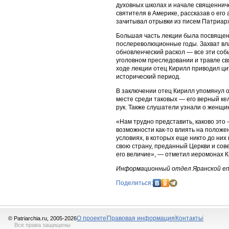
духовных школах и начале священниче
святителя в Америке, рассказав о его
зачитывал отрывки из писем Патриар
Большая часть лекции была посвящен
послереволюционные годы. Захват вла
обновленческий раскол — все эти соб
уголовном преследовании и травле свя
ходе лекции отец Кирилл приводил ци
исторический период.
В заключении отец Кирилл упомянул о
месте среди таковых — его верный ке
рук. Также слушатели узнали о женщи
«Нам трудно представить, каково это 
возможности как-то влиять на положен
условиях, в которых еще никто до них
свою страну, преданный Церкви и совес
его величие», — отметил иеромонах К
Информационный отдел Яранской е
Поделиться:
О проекте
Правовая информация
Контакты
© Patriarchia.ru, 2005-
2026
Все права защищены